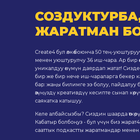
СОЗДУКТУРБА
ЖАРАТМАН Б
Create4 бул өлкө боюнча 50 тең-уюштур
менен уюштурулчу 36 иш-чара. Ар бир өнө
уникалдуу өнүмүн даярдап жатат! Сизде 
бир же бир нече иш-чараларга бекер 
бар: жаңы билимге ээ болуу, пайдалуу
өзүңүздү креативдүү кесипте сынап көрү
саякатка катышуу.
Келе албайсызбы? Сиздин шаарда өткөр
Кабатыр болбоңуз - бул үчүн биз жарат4
сааттык подкастты жаратмандар менен