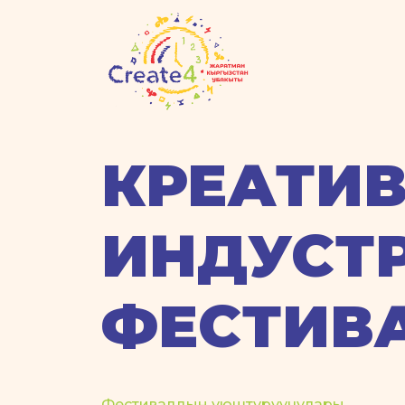
КРЕАТИВД
ИНДУСТ
ФЕСТИВ
Фестивалдын уюштуруучулары