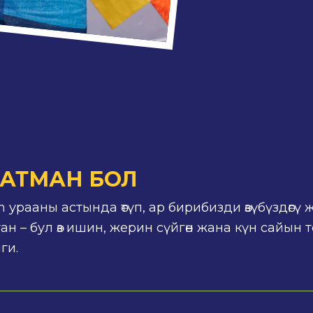
РАТМАН БОЛ
 урааны астында өтүп, ар бирибизди өзүбүздөгү
ан – бул өз ишин, жерин сүйгөн жана күн сайын 
ги.