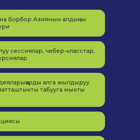
на Борбор Азиянын алдыңкы
ери
уу сессиялар, чебер-класстар,
урсиялар
идеяларыңарды алга жылдыруу
матташтыкты табууга мыкты
яциясы