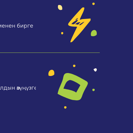
 менен бирге
дын өзүңүзгө