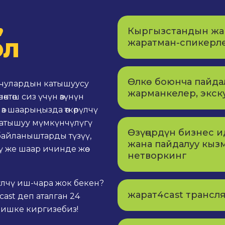
,
Кыргызстандын жа
жаратман-спикерл
ОЛ
Өлкө боюнча пайдал
уучулардын катышуусу
жарманкелер, экск
ктөш сиз үчүн өзүнүн
өз шаарыңызда өткөрүлчү
катышуу мүмкүнчүлүгү
Өзүңөрдүн бизнес 
 байланыштарды түзүү,
жана пайдалуу кыз
ү же шаар ичинде жөө
нетворкинг
үлчү иш-чара жок бекен?
жарат4cast трансл
cast деп аталган 24
 ишке киргизебиз!