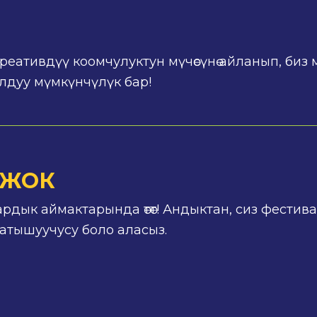
креативдүү коомчулуктун мүчөсүнө айланып, биз
алдуу мүмкүнчүлүк бар!
 ЖОК
рдык аймактарында өтөт! Андыктан, сиз фестивал
атышуучусу боло аласыз.