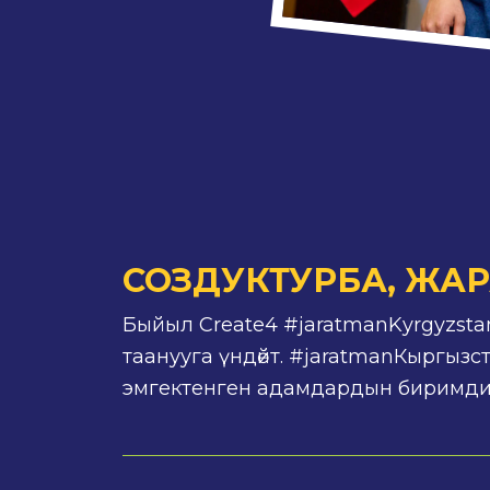
СОЗДУКТУРБА, ЖА
Быйыл Create4 #jaratmanKyrgyzstan
таанууга үндөйт. #jaratmanКыргызст
эмгектенген адамдардын биримди