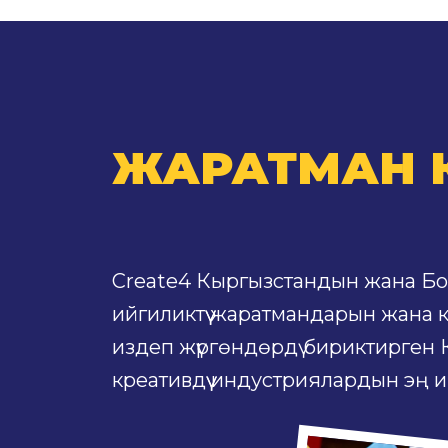
ЖАРАТМАН 
Create4 Кыргызстандын жана Б
ийгиликтүү жаратмандарын жана кр
издеп жүргөндөрдү бириктирген
креативдүү индустриялардын эң 