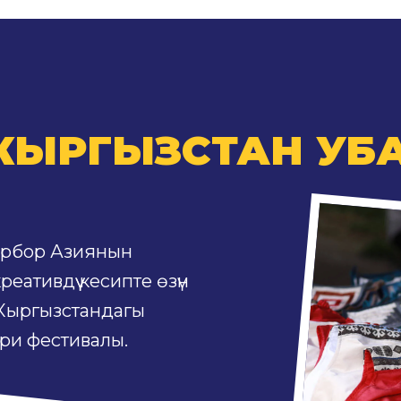
КЫРГЫЗСТАН УБ
орбор Азиянын
еативдүү кесипте өзүн
 Кыргызстандагы
ири фестивалы.