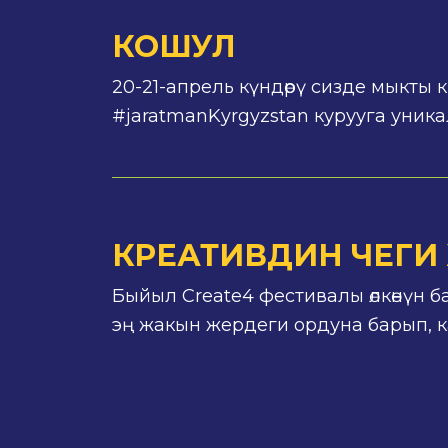
КОШУЛ
20-21-апрель күндөрү сизде мыкты 
#jaratmanKyrgyzstan курууга уник
КРЕАТИВДИН ЧЕГИ
Быйыл Create4 фестивалы өлкөнүн ба
эң жакын жердеги ордуна барып, к