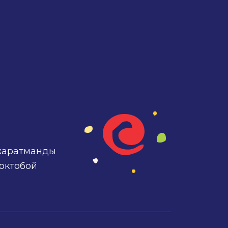
 жаратманды
токтобой