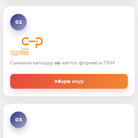
02
Сынакка катышуу үчүн каттоо формасы ПКИ.
Көбүрөөк окуу
03