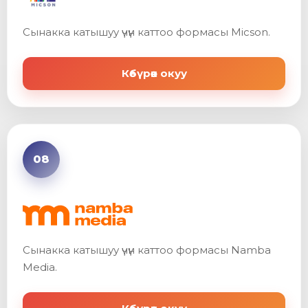
Сынакка катышуу үчүн каттоо формасы Micson.
Көбүрөөк окуу
08
Сынакка катышуу үчүн каттоо формасы Namba
Media.