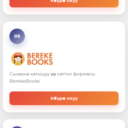
Көбүрөөк окуу
05
Сынакка катышуу үчүн каттоо формасы
BerekeBooks.
Көбүрөөк окуу