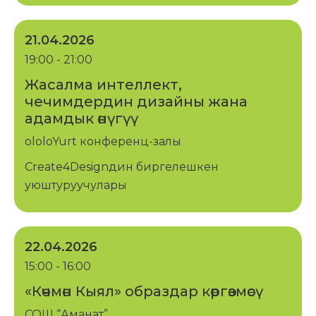
21.04.2026
19:00 - 21:00
Жасалма интеллект,
чечимдердин дизайны жана
адамдык өнүгүү
ololoYurt конференц-залы
Create4Designдин биргелешкен
уюштуруучулары
22.04.2026
15:00 - 16:00
«Көчмөн Кыял» образдар көргөзмөсү
СОШ “Аманат”