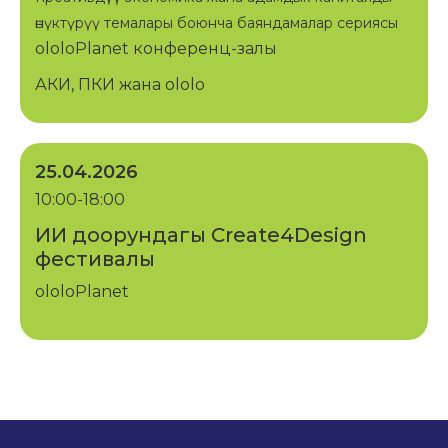
өнүктүрүү темалары боюнча баяндамалар сериясы
ololoPlanet конференц-залы
АКИ, ПКИ жана ololo
25.04.2026
10:00-18:00
ИИ доорундагы Create4Design
фестивалы
ololoPlanet