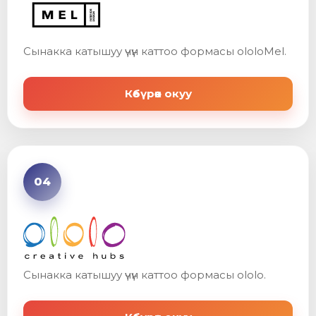
Сынакка катышуу үчүн каттоо формасы ololoMel.
Көбүрөөк окуу
04
Сынакка катышуу үчүн каттоо формасы ololo.