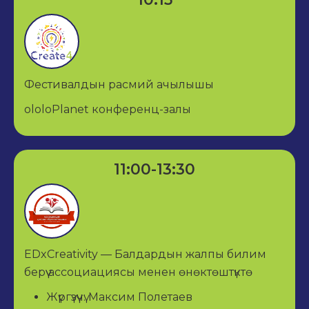
Фестивалдын расмий ачылышы
ololoPlanet конференц-залы
11:00-13:30
EDxCreativity — Балдардын жалпы билим
берүү ассоциациясы менен өнөктөштүктө
Жүргүзүүчү: Максим Полетаев