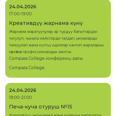
24.04.2026
17:00-19:00
Креативдүү жарнама күнү
Жарнама жаратуучулар ар түрдүү багыттардан
чогулуп, чыныгы кейстерди талдап, ыкмаларды
талкуулап жана күчтүү идеялар кантип жараларын
көрсөткөн профессионалдык аянтча.
Compass College конференц-залы
Compass College
24.04.2026
19:00-21:00
Печа-куча отуруш №15
Креативдүү экономика жана адамдык капиталды