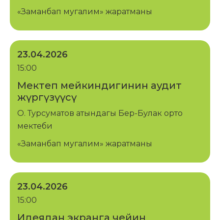
«Заманбап мугалим» жаратманы
23.04.2026
15:00
Мектеп мейкиндигинин аудит
жүргүзүүсү
О. Турсуматов атындагы Бер-Булак орто
мектеби
«Заманбап мугалим» жаратманы
23.04.2026
15:00
Идеядан экранга чейин