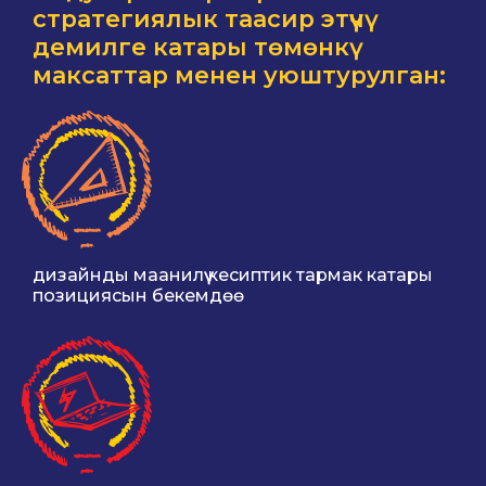
стратегиялык таасир этүүчү
демилге катары төмөнкү
максаттар менен уюштурулган:
дизайнды маанилүү кесиптик тармак катары
позициясын бекемдөө