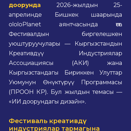
доорунда
2026-жылдын 25-
апрелинде Бишкек шаарында
ololoPlanet аянтчасында өтөт.
Фестивалдын биргелешкен
уюштуруучулары — Кыргызстандын
Креативдүү Индустриялар
Ассоциациясы (АКИ) жана
Кыргызстандагы Бириккен Улуттар
Уюмунун Өнүктүрүү Программасы
(ПРООН КР). Бул жылдын темасы —
«ИИ доорундагы дизайн».
Фестиваль креативдүү
индустриялар тармагына