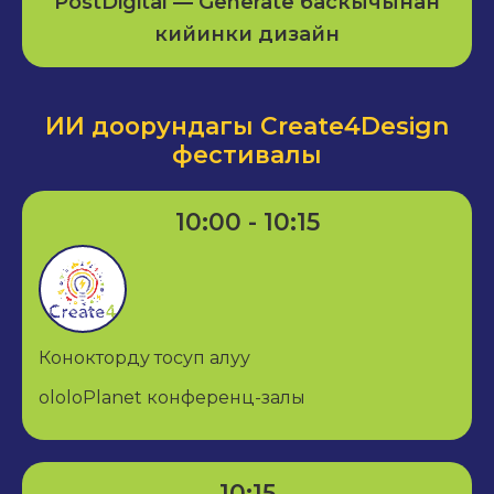
PostDigital — Generate баскычынан
кийинки дизайн
ИИ доорундагы Create4Design
фестивалы
10:00 - 10:15
Конокторду тосуп алуу
ololoPlanet конференц-залы
10:15