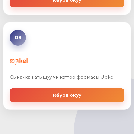
Көбүрөөк окуу
09
Сынакка катышуу үчүн каттоо формасы Upkel.
Көбүрөөк окуу