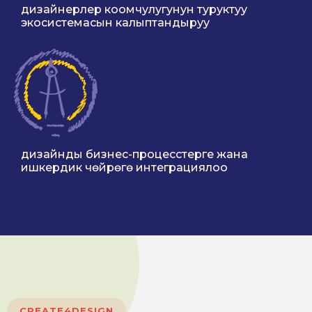
дизайнерлер коомчулугунун туруктуу
экосистемасын калыптандыруу
дизайнды бизнес-процесстерге жана
ишкердик чөйрөгө интеграциялоо
CREATE4DESIGN