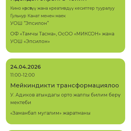
Кино көрсөтүү жана креативдүү кесиптер тууралуу
Гульнур Канат менен маек
УОШ “Эпсилон”
ОФ «Тамчы Тасма», ОсОО «МИКСОН» жана
УОШ «Эпсилон»
24.04.2026
11:00-12:00
Мейкиндикти трансформациялоо
У. Адиков атындагы орто жалпы билим берүү
мектеби
«Заманбап мугалим» жаратманы