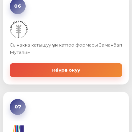
06
Сынакка катышуу үчүн каттоо формасы Заманбап
Мугалим.
Көбүрөөк окуу
07