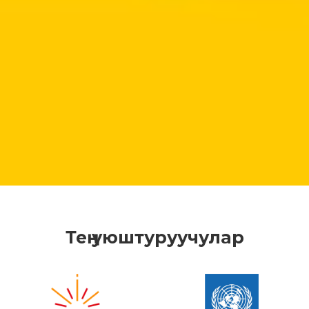
Тең уюштуруучулар