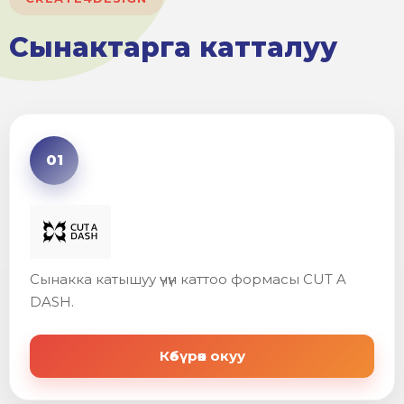
Сынактарга катталуу
01
Сынакка катышуу үчүн каттоо формасы CUT A
DASH.
Көбүрөөк окуу