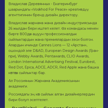
Владислав Деревянных - Екатеринбург
шаарындагы «Voskhod For Peace» креативдүү
агенттигинин бренд-дизайн директору.
Владислав жарнама жана дизайн индустриясында
26 жылдан бери иштеп келет. Өз командасы менен
бирге 800дөн ашуун профессионалдык
сыйлыктардын жана премиялардын ээси болгон.
Алардын ичинде Cannes Lions — 12 «Арстан»,
ошондой эле D&AD, European Design Awards (Гран-
при), Webby Awards, Pentawards, CLIO Awards,
London International Advertising Festival, Eurobest,
Red Dot, Epica, ADCE, ADCR, Red Apple жана башка
көптөгөн сыйлыктар бар.
Ал Россиянын Жарнама Академиясынын
академиги.
Россиядагы эң көп сыйлык алган дизайнерлердин
бири болуп эсептелет.