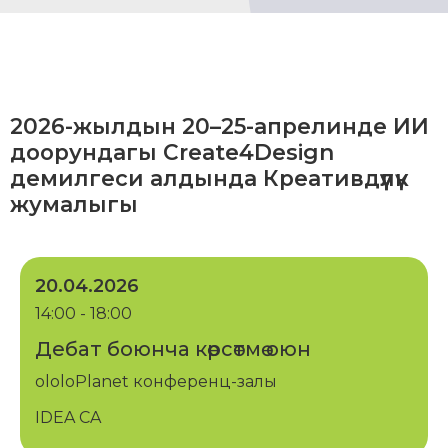
2026-жылдын 20–25-апрелинде ИИ
доорундагы Create4Design
демилгеси алдында Креативдүүлүк
жумалыгы
20.04.2026
14:00 - 18:00
Дебат боюнча көрсөтмө оюн
ololoPlanet конференц-залы
IDEA CA